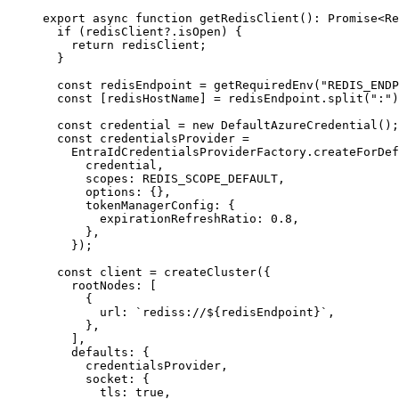
export
async
function
getRedisClient
()
:
Promise
<
Re
if
 (redisClient?.isOpen) {
return
 redisClient;
}
const
redisEndpoint
=
getRequiredEnv
(
"REDIS_ENDP
const
 [
redisHostName
] 
=
 redisEndpoint.
split
(
":"
)
const
credential
=
new
DefaultAzureCredential
();
const
credentialsProvider
=
EntraIdCredentialsProviderFactory.
createForDef
credential,
scopes: 
REDIS_SCOPE_DEFAULT
,
options: {},
tokenManagerConfig: {
expirationRefreshRatio: 
0.8
,
},
});
const
client
=
createCluster
({
rootNodes: [
{
url: 
`rediss://${
redisEndpoint
}`
,
},
],
defaults: {
credentialsProvider,
socket: {
tls: 
true
,