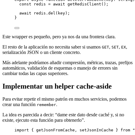
const
redis
=
await
getRedisClient
();
await
 redis.
del
(key);
}
Este wrapper es pequeño, pero ya nos da una frontera clara.
El resto de la aplicación no necesita saber si usamos
,
,
,
GET
SET
EX
serialización JSON o un cliente concreto.
Más adelante podríamos añadir compresión, métricas, trazas, prefijos
automáticos, validación de esquemas o manejo de errores sin
cambiar todas las capas superiores.
Implementar un helper cache-aside
Para evitar repetir el mismo patrón en muchos servicios, podemos
crear una función
.
remember
La idea es parecida a decir: “dame este dato desde caché y, si no
existe, ejecuto esta función para obtenerlo”.
import
 { getJsonFromCache, setJsonInCache } 
from
"