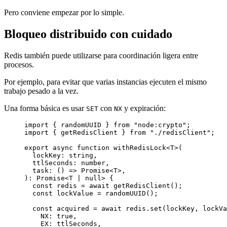
Pero conviene empezar por lo simple.
Bloqueo distribuido con cuidado
Redis también puede utilizarse para coordinación ligera entre
procesos.
Por ejemplo, para evitar que varias instancias ejecuten el mismo
trabajo pesado a la vez.
Una forma básica es usar
con
y expiración:
SET
NX
import
 { randomUUID } 
from
"node:crypto"
;
import
 { getRedisClient } 
from
"./redisClient"
;
export
async
function
withRedisLock
<
T
>(
lockKey
:
string
,
ttlSeconds
:
number
,
task
:
 () 
=>
Promise
<
T
>,
)
:
Promise
<
T
|
null
> {
const
redis
=
await
getRedisClient
();
const
lockValue
=
randomUUID
();
const
acquired
=
await
 redis.
set
(lockKey, lockVa
NX: 
true
,
EX: ttlSeconds,