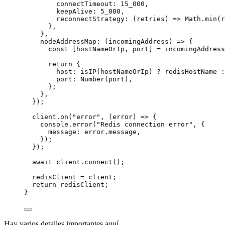
connectTimeout: 
15_000
,
keepAlive: 
5_000
,
reconnectStrategy
: (
retries
) 
=>
 Math.
min
(r
},
},
nodeAddressMap
: (
incomingAddress
) 
=>
 {
const
 [
hostNameOrIp
, 
port
] 
=
 incomingAddress
return
 {
host: 
isIP
(hostNameOrIp) 
?
 redisHostName 
:
port: 
Number
(port),
};
},
});
client.
on
(
"error"
, (
error
) 
=>
 {
console.
error
(
"Redis connection error"
, {
message: error.message,
});
});
await
 client.
connect
();
redisClient 
=
 client;
return
 redisClient;
}
Hay varios detalles importantes aquí.