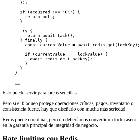
});
if
 (acquired 
!==
"OK"
) {
return
null
;
}
try
 {
return
await
task
();
} 
finally
 {
const
currentValue
=
await
 redis.
get
(lockKey);
if
 (currentValue 
===
 lockValue) {
await
 redis.
del
(lockKey);
}
}
}
Esto puede servir para tareas sencillas.
Pero si el bloqueo protege operaciones críticas, pagos, inventario o
consistencia fuerte, hay que diseñarlo con mucha más seriedad.
Redis puede coordinar, pero no deberíamos convertir un lock casero
en la garantía principal de integridad de negocio.
Rate limiting con Redis