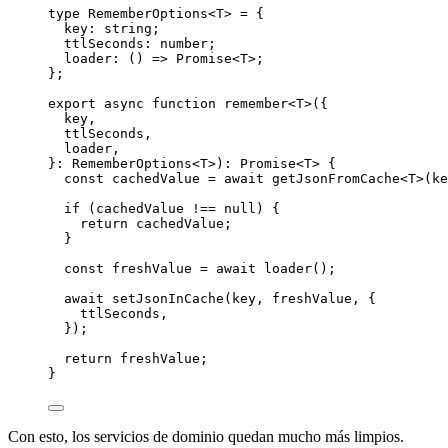
type
RememberOptions
<
T
> 
=
 {
key
:
string
;
ttlSeconds
:
number
;
loader
:
 () 
=>
Promise
<
T
>;
};
export
async
function
remember
<
T
>({
key
,
ttlSeconds
,
loader
,
}
:
RememberOptions
<
T
>)
:
Promise
<
T
> {
const
cachedValue
=
await
getJsonFromCache
<
T
>(ke
if
 (cachedValue 
!==
null
) {
return
 cachedValue;
}
const
freshValue
=
await
loader
();
await
setJsonInCache
(key, freshValue, {
ttlSeconds,
});
return
 freshValue;
}
Con esto, los servicios de dominio quedan mucho más limpios.