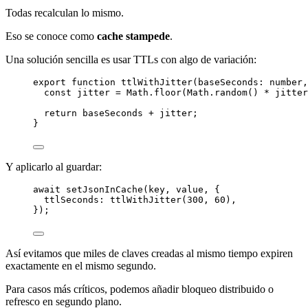
Todas recalculan lo mismo.
Eso se conoce como
cache stampede
.
Una solución sencilla es usar TTLs con algo de variación:
export
function
ttlWithJitter
(
baseSeconds
:
number
,
const
jitter
=
 Math.
floor
(Math.
random
() 
*
 jitter
return
 baseSeconds 
+
 jitter;
}
Y aplicarlo al guardar:
await
setJsonInCache
(key, value, {
ttlSeconds: 
ttlWithJitter
(
300
, 
60
),
});
Así evitamos que miles de claves creadas al mismo tiempo expiren
exactamente en el mismo segundo.
Para casos más críticos, podemos añadir bloqueo distribuido o
refresco en segundo plano.