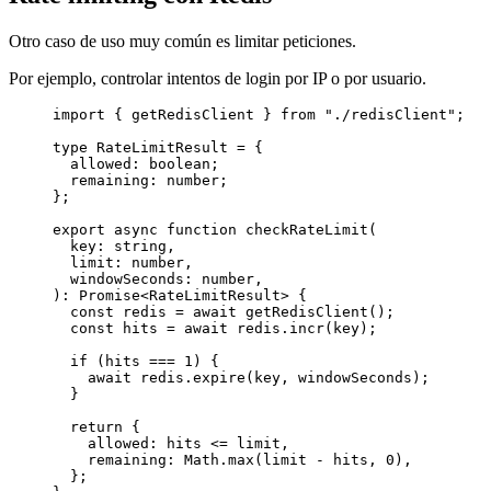
Otro caso de uso muy común es limitar peticiones.
Por ejemplo, controlar intentos de login por IP o por usuario.
import
 { getRedisClient } 
from
"./redisClient"
;
type
RateLimitResult
=
 {
allowed
:
boolean
;
remaining
:
number
;
};
export
async
function
checkRateLimit
(
key
:
string
,
limit
:
number
,
windowSeconds
:
number
,
)
:
Promise
<
RateLimitResult
> {
const
redis
=
await
getRedisClient
();
const
hits
=
await
 redis.
incr
(key);
if
 (hits 
===
1
) {
await
 redis.
expire
(key, windowSeconds);
}
return
 {
allowed: hits 
<=
 limit,
remaining: Math.
max
(limit 
-
 hits, 
0
),
};