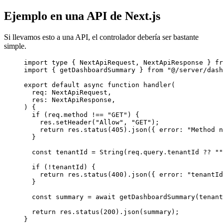
Ejemplo en una API de Next.js
Si llevamos esto a una API, el controlador debería ser bastante
simple.
import
type
 { NextApiRequest, NextApiResponse } 
fr
import
 { getDashboardSummary } 
from
"@/server/dash
export
default
async
function
handler
(
req
:
 NextApiRequest,
res
:
 NextApiResponse,
) 
{
if
 (req.method 
!==
"GET"
) {
res.
setHeader
(
"Allow"
, 
"GET"
);
return
 res.
status
(
405
).
json
({ error: 
"Method n
}
const
tenantId
=
String
(req.query.tenantId 
??
""
if
 (
!
tenantId) {
return
 res.
status
(
400
).
json
({ error: 
"tenantId
}
const
summary
=
await
getDashboardSummary
(tenant
return
 res.
status
(
200
).
json
(summary);
}