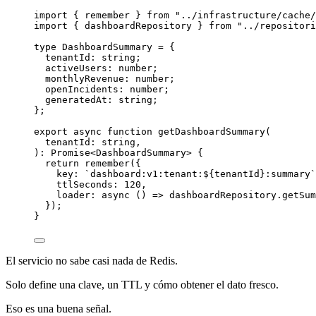
import
 { remember } 
from
"../infrastructure/cache/
import
 { dashboardRepository } 
from
"../repositori
type
DashboardSummary
=
 {
tenantId
:
string
;
activeUsers
:
number
;
monthlyRevenue
:
number
;
openIncidents
:
number
;
generatedAt
:
string
;
};
export
async
function
getDashboardSummary
(
tenantId
:
string
,
)
:
Promise
<
DashboardSummary
> {
return
remember
({
key: 
`dashboard:v1:tenant:${
tenantId
}:summary`
ttlSeconds: 
120
,
loader
: 
async
 () 
=>
 dashboardRepository.
getSum
});
}
El servicio no sabe casi nada de Redis.
Solo define una clave, un TTL y cómo obtener el dato fresco.
Eso es una buena señal.