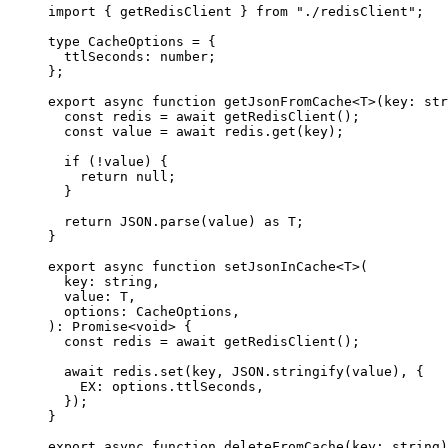
import
 { getRedisClient } 
from
"./redisClient"
;
type
CacheOptions
=
 {
ttlSeconds
:
number
;
};
export
async
function
getJsonFromCache
<
T
>(
key
:
str
const
redis
=
await
getRedisClient
();
const
value
=
await
 redis.
get
(key);
if
 (
!
value) {
return
null
;
}
return
JSON
.
parse
(value) 
as
T
;
}
export
async
function
setJsonInCache
<
T
>(
key
:
string
,
value
:
T
,
options
:
CacheOptions
,
)
:
Promise
<
void
> {
const
redis
=
await
getRedisClient
();
await
 redis.
set
(key, 
JSON
.
stringify
(value), {
EX: options.ttlSeconds,
});
}
export
async
function
deleteFromCache
(
key
:
string
)