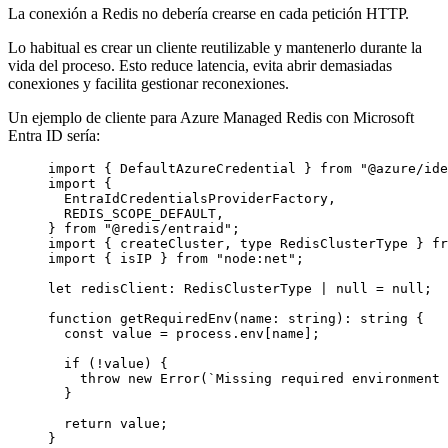
La conexión a Redis no debería crearse en cada petición HTTP.
Lo habitual es crear un cliente reutilizable y mantenerlo durante la
vida del proceso. Esto reduce latencia, evita abrir demasiadas
conexiones y facilita gestionar reconexiones.
Un ejemplo de cliente para Azure Managed Redis con Microsoft
Entra ID sería:
import
 { DefaultAzureCredential } 
from
"@azure/ide
import
 {
EntraIdCredentialsProviderFactory,
REDIS_SCOPE_DEFAULT,
} 
from
"@redis/entraid"
;
import
 { createCluster, 
type
 RedisClusterType } 
fr
import
 { isIP } 
from
"node:net"
;
let
 redisClient
:
RedisClusterType
|
null
=
null
;
function
getRequiredEnv
(
name
:
string
)
:
string
 {
const
value
=
 process.env[name];
if
 (
!
value) {
throw
new
Error
(
`Missing required environment 
}
return
 value;
}