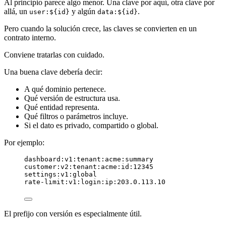
Al principio parece algo menor. Una clave por aquí, otra clave por
allá, un
y algún
.
user:${id}
data:${id}
Pero cuando la solución crece, las claves se convierten en un
contrato interno.
Conviene tratarlas con cuidado.
Una buena clave debería decir:
A qué dominio pertenece.
Qué versión de estructura usa.
Qué entidad representa.
Qué filtros o parámetros incluye.
Si el dato es privado, compartido o global.
Por ejemplo:
dashboard:v1:tenant:acme:summary
customer:v2:tenant:acme:id:12345
settings:v1:global
rate-limit:v1:login:ip:203.0.113.10
El prefijo con versión es especialmente útil.