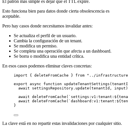
El patrón más simple es dejar que el TTL expire.
Esto funciona bien para datos donde cierta obsolescencia es
aceptable.
Pero hay casos donde necesitamos invalidar antes:
Se actualiza el perfil de un usuario.
Cambia la configuración de un tenant.
Se modifica un permiso.
Se completa una operación que afecta a un dashboard.
Se borra o modifica una entidad crítica.
En esos casos podemos eliminar claves concretas:
import
 { deleteFromCache } 
from
"../infrastructure
export
async
function
updateTenantSettings
(
tenantI
await
 settingsRepository.
update
(tenantId, input)
await
deleteFromCache
(
`settings:v1:tenant:${
tena
await
deleteFromCache
(
`dashboard:v1:tenant:${
ten
}
La clave está en no repartir estas invalidaciones por cualquier sitio.