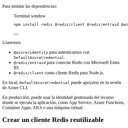
Para instalar las dependencias:
Terminal window
npm
install
redis
@redis/client
@redis/entraid
@az
Usaremos:
para autenticarnos con
@azure/identity
.
DefaultAzureCredential
para conectar Redis con Microsoft Entra
@redis/entraid
ID.
como cliente Redis para Node.js.
@redis/client
En local,
puede apoyarse en tu sesión
DefaultAzureCredential
de Azure CLI.
En producción, puede usar la identidad gestionada del recurso
donde se ejecuta la aplicación, como App Service, Azure Functions,
Container Apps, AKS o una máquina virtual.
Crear un cliente Redis reutilizable