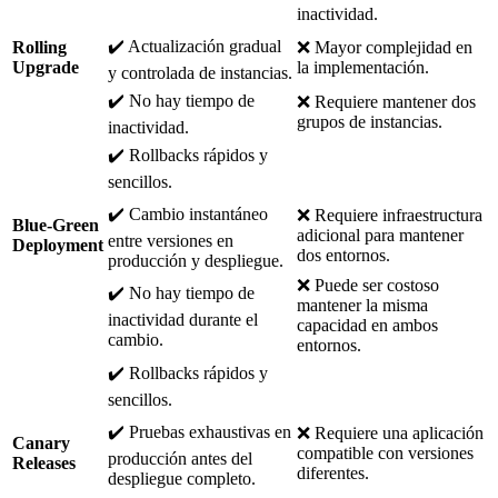
inactividad.
✔️ Actualización gradual
Rolling
❌ Mayor complejidad en
Upgrade
la implementación.
y controlada de instancias.
✔️ No hay tiempo de
❌ Requiere mantener dos
grupos de instancias.
inactividad.
✔️ Rollbacks rápidos y
sencillos.
✔️ Cambio instantáneo
❌ Requiere infraestructura
Blue-Green
adicional para mantener
entre versiones en
Deployment
dos entornos.
producción y despliegue.
❌ Puede ser costoso
✔️ No hay tiempo de
mantener la misma
inactividad durante el
capacidad en ambos
cambio.
entornos.
✔️ Rollbacks rápidos y
sencillos.
✔️ Pruebas exhaustivas en
❌ Requiere una aplicación
Canary
compatible con versiones
producción antes del
Releases
diferentes.
despliegue completo.