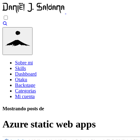
Sobre mi
Skills
Dashboard
Otaku
Backstage
Categorias
Mi cuenta
Mostrando posts de
Azure static web apps