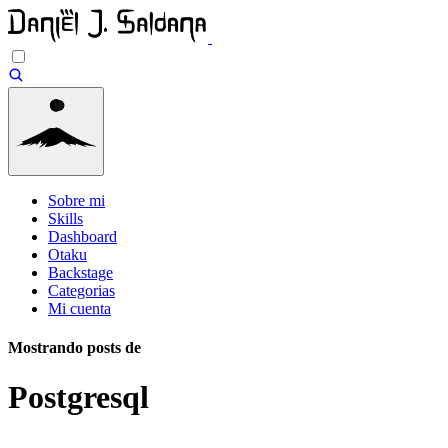
Sobre mi
Skills
Dashboard
Otaku
Backstage
Categorias
Mi cuenta
Mostrando posts de
Postgresql