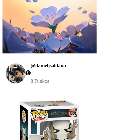
@danieljsaldana
8 Funkos